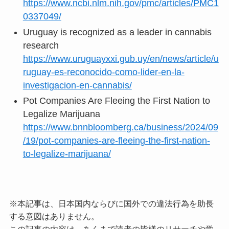
https://www.ncbi.nlm.nih.gov/pmc/articles/PMC1
0337049/
Uruguay is recognized as a leader in cannabis
research
https://www.uruguayxxi.gub.uy/en/news/article/u
ruguay-es-reconocido-como-lider-en-la-
investigacion-en-cannabis/
Pot Companies Are Fleeing the First Nation to
Legalize Marijuana
https://www.bnnbloomberg.ca/business/2024/09
/19/pot-companies-are-fleeing-the-first-nation-
to-legalize-marijuana/
※本記事は、日本国内ならびに国外での違法行為を助長
する意図はありません。
この記事の内容は、あくまで読者の皆様のリサーチや学