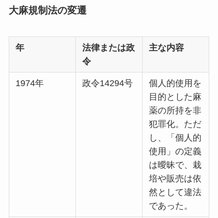
大麻規制法の変遷
年
法律または政
主な内容
令
1974年
政令14294号
個人的使用を
目的とした麻
薬の所持を非
犯罪化。ただ
し、「個人的
使用」の定義
は曖昧で、栽
培や販売は依
然として違法
であった。