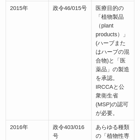
2015年
政令46/015号
医療目的の
「植物製品
（plant
products）」
(ハーブまた
はハーブの混
合物)と「医
薬品」の製造
を承認。
IRCCAと公
衆衛生省
(MSP)の認可
が必要。
2016年
政令403/016
あらゆる種類
号
の「植物性専