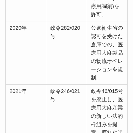
療用調剤)を
許可。
2020年
政令282/020
公衆衛生省の
号
認可を受けた
倉庫での、医
療用大麻製品
の物流オペレ
ーションを規
制。
2021年
政令246/021
政令46/015号
号
を廃止し、医
療用大麻産業
の新しい法的
枠組みを提
案。原料や半