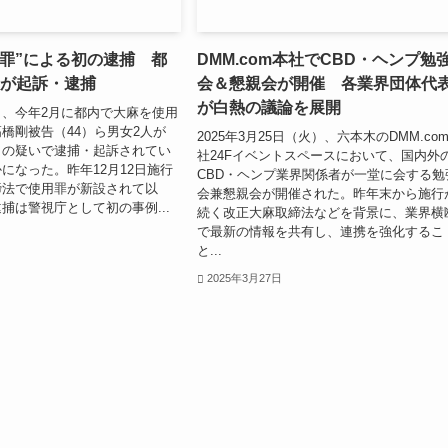
用罪”による初の逮捕 都
DMM.com本社でCBD・ヘンプ勉
人が起訴・逮捕
会＆懇親会が開催 各業界団体代
が白熱の議論を展開
、今年2月に都内で大麻を使用
橋剛被告（44）ら男女2人が
2025年3月25日（火）、六本木のDMM.co
」の疑いで逮捕・起訴されてい
社24Fイベントスペースにおいて、国内外
になった。昨年12月12日施行
CBD・ヘンプ業界関係者が一堂に会する勉
締法で使用罪が新設されて以
会兼懇親会が開催された。昨年末から施行
捕は警視庁として初の事例...
続く改正大麻取締法などを背景に、業界横
で最新の情報を共有し、連携を強化するこ
と...
2025年3月27日