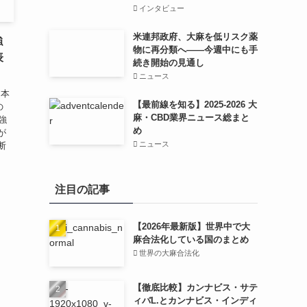
インタビュー
米連邦政府、大麻を低リスク薬
強
物に再分類へ——今週中にも手
表
続き開始の見通し
ニュース
m本
【最前線を知る】2025-2026 大
の
麻・CBD業界ニュース総まと
強
め
が
ニュース
断
注目の記事
【2026年最新版】世界中で大
麻合法化している国のまとめ
世界の大麻合法化
【徹底比較】カンナビス・サテ
ィバL.とカンナビス・インディ