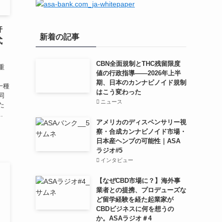
許
新着の記事
式
CBN全面規制とTHC残留限度
重
値の行政指導——2026年上半
期、日本のカンナビノイド規制
一種
はこう変わった
同
ニュース
た
.
アメリカのディスペンサリー視
察・合成カンナビノイド市場・
日本産ヘンプの可能性｜ASA
ラジオ#5
インタビュー
【なぜCBD市場に？】海外事
業者との提携、プロデューズな
ど留学経験を経た起業家が
CBDビジネスに何を想うの
か。ASAラジオ＃4