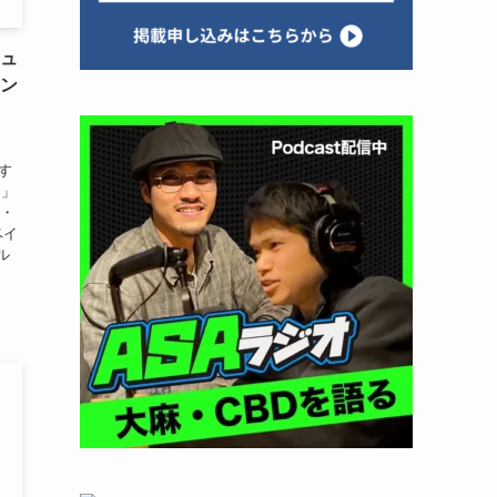
キュ
ーン
！
す
）」
類・
ベイ
ブル