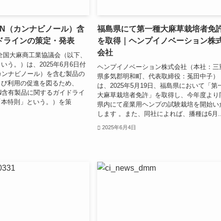
BN（カンナビノール）含
福島県にて第一種大麻草栽培者免
ドラインの策定・発表
を取得｜ヘンプイノベーション株
会社
全国大麻商工業協議会（以下、
いう。）は、2025年6月6日付
ヘンプイノベーション株式会社（本社：三
カンナビノール）を含む製品の
県多気郡明和町、代表取締役：菟田中子）
よび利用の促進を図るため、
は、2025年5月19日、福島県において「第
N含有製品に関するガイドライ
大麻草栽培者免許」を取得し、今年度より
「本特則」という。）を策
県内にて産業用ヘンプの試験栽培を開始い
します 。また、同社によれば、播種は6月..
2025年6月4日