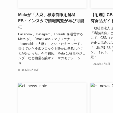
Metaが「大麻」検索制限を解除
【附則】C
FB・インスタで情報閲覧が再び可能
有食品ガイ
に
一般社団法人 
「当協議会」と
Facebook、Instagram、Threads を運営する
にて、CBN（
Meta が、「marijuana（マリファナ）」
適正な流通お
「cannabis（大麻）」といったキーワードに
「【附則】CB
掛けていた検索ブロックを静かに解除したこ
ン」（以下、
とが分かった。今年初め、Meta は移民やジェ
定・...
ンダーなど物議を醸すテーマのモデレーシ
ョ...
2025年6月6日
2025年6月16日