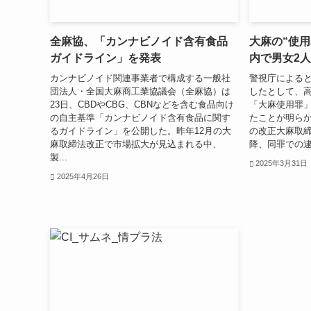
全麻協、「カンナビノイド含有食品
大麻の“使
ガイドライン」を発表
内で男女2
カンナビノイド関連事業者で構成する一般社
警視庁によると
団法人・全国大麻商工業協議会（全麻協）は
したとして、高
23日、CBDやCBG、CBNなどを含む食品向け
「大麻使用罪
の自主基準「カンナビノイド含有食品に関す
たことが明らか
るガイドライン」を公開した。昨年12月の大
の改正大麻取
麻取締法改正で市場拡大が見込まれる中、
降、同罪での逮
製...
2025年3月31日
2025年4月26日