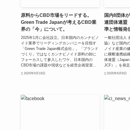
原料からCBD市場をリードする。
国内8団体
Green Trade Japanが考えるCBD業
連団体連盟
界の「今」について。
準と情報発
2025年1月に会社設立。日本国内のカンナビノ
一般社団法人 
イド業界でリーディングカンパニーを目指す
協）など国内の
「Green Trade Japan株式会社」。「ブランド
ノイド産業の
づくり」ではなくカンナビノイド原料の卸に
に横断連携組
フォーカスして参入したワケ、日本国内の
体連盟（Japan Ca
CBD市場の課題や現状などを経営企画室室...
JCF）」を発
2025年9月19日
2025年8月8日