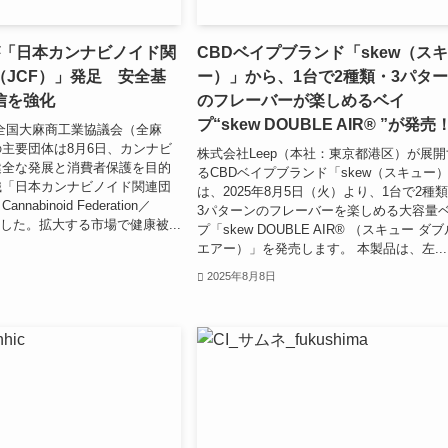
が「日本カンナビノイド関
CBDベイプブランド「skew（ス
（JCF）」発足 安全基
ー）」から、1台で2種類・3パタ
信を強化
のフレーバーが楽しめるベイ
プ“skew DOUBLE AIR®︎ ”が発売
全国大麻商工業協議会（全麻
主要団体は8月6日、カンナビ
株式会社Leep（本社：東京都港区）が展開
健全な発展と消費者保護を目的
るCBDベイプブランド「skew（スキュー
織「日本カンナビノイド関連団
は、2025年8月5日（火）より、1台で2種
nnabinoid Federation／
3パターンのフレーバーを楽しめる大容量
足した。拡大する市場で健康被...
プ「skew DOUBLE AIR®︎ （スキュー ダ
エアー）」を発売します。 本製品は、左...
2025年8月8日