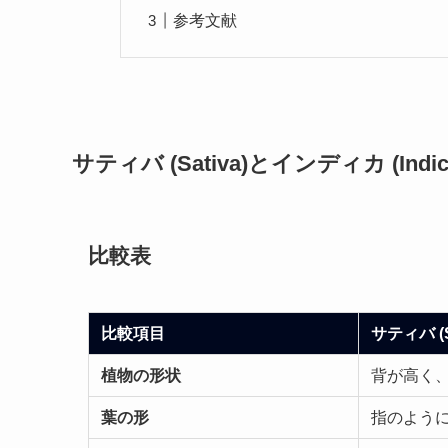
参考文献
サティバ (Sativa)
と
インディカ (Indic
比較表
比較項目
サティバ (Sa
植物の形状
背が高く
葉の形
指のよう