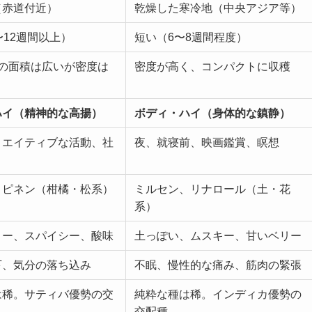
（赤道付近）
乾燥した寒冷地（中央アジア等）
〜12週間以上）
短い（6〜8週間程度）
りの面積は広いが密度は
密度が高く、コンパクトに収穫
ハイ（精神的な高揚）
ボディ・ハイ（身体的な鎮静）
リエイティブな活動、社
夜、就寝前、映画鑑賞、瞑想
、ピネン（柑橘・松系）
ミルセン、リナロール（土・花
系）
ィー、スパイシー、酸味
土っぽい、ムスキー、甘いベリー
下、気分の落ち込み
不眠、慢性的な痛み、筋肉の緊張
は稀。サティバ優勢の交
純粋な種は稀。インディカ優勢の
交配種