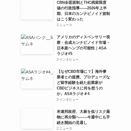
CBN全面規制とTHC残留限度
値の行政指導——2026年上半
期、日本のカンナビノイド規制
はこう変わった
ニュース
アメリカのディスペンサリー視
察・合成カンナビノイド市場・
日本産ヘンプの可能性｜ASA
ラジオ#5
インタビュー
【なぜCBD市場に？】海外事
業者との提携、プロデューズな
ど留学経験を経た起業家が
CBDビジネスに何を想うの
か。ASAラジオ＃4
インタビュー
米連邦政府、大麻を低リスク薬
物に再分類へ——今週中にも手
続き開始の見通し
ニュース