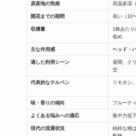
原産地の気候
高温多湿
開花までの期間
長い（10
収穫量
1株あた
低め
主な作用感
ヘッド・
適した利用シーン
昼間、ク
交
代表的なテルペン
リモネン
味・香りの傾向
フルーテ
よくある悩みへの適応
集中力低
現代の流通状況
純粋な種
配種