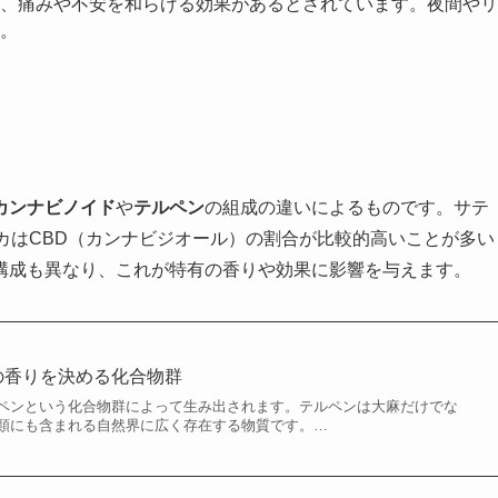
、痛みや不安を和らげる効果があるとされています。夜間やリ
。
カンナビノイド
や
テルペン
の組成の違いによるものです。サテ
カはCBD（カンナビジオール）の割合が比較的高いことが多い
構成も異なり、これが特有の香りや効果に影響を与えます。
の香りを決める化合物群
ペンという化合物群によって生み出されます。テルペンは大麻だけでな
類にも含まれる自然界に広く存在する物質です。…