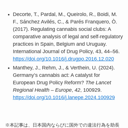
Decorte, T., Pardal, M., Queirolo, R., Boidi, M.
F., Sánchez Avilés, C., & Parés Franquero, Ò.
(2017). Regulating cannabis social clubs: A
comparative analysis of legal and self-regulatory
practices in Spain, Belgium and Uruguay.
International Journal of Drug Policy, 43, 44–56.
https://doi.org/10.1016/j.drugpo.2016.12.020
Manthey, J., Rehm, J., & Verthein, U. (2024).
Germany’s cannabis act: A catalyst for
European Drug Policy Reform?
The Lancet
Regional Health – Europe
,
42
, 100929.
https://doi.org/10.1016/j.lanepe.2024.100929
※本記事は、日本国内ならびに国外での違法行為を助長