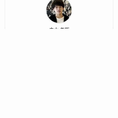
赤木 孝臣
CANNABI INSIGHT代表/編集長
2022年4月20日にCANNABIS INSIGHTを創刊。国
内外の大麻・CBDニュースの発信や、国内有識者
へのインタビュー、産業動向の解説などを行って
いる。CBD業界の情報発信として「CBD白書」
「ASAラジオ」「大麻・CBDニュース総選挙」な
どの企画を運営。業界イベントへの登壇や取材活
動も行い、日本のCBD・ヘンプ産業に関する情報
発信とコミュニティ形成に取り組んでいる。さら
に、CBD原料比較プラットフォーム「アサバン
ク」を開発し、原料サプライヤーと事業者をつな
ぐ業界インフラの構築を進めている。