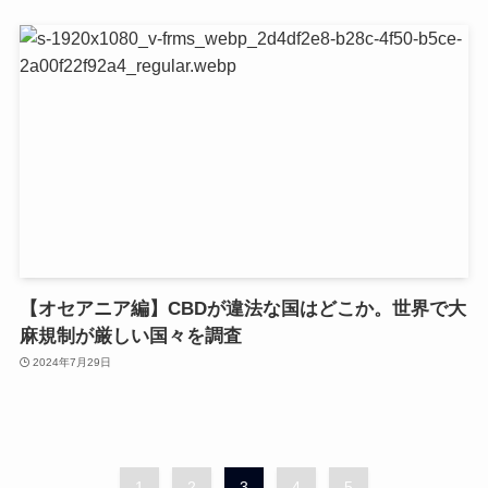
【オセアニア編】CBDが違法な国はどこか。世界で大
麻規制が厳しい国々を調査
2024年7月29日
1
2
3
4
5