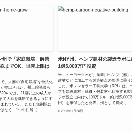
ン州で「家庭栽培」解禁
米NY州、ヘンプ建材の製造ラボに
6株までOK、世帯上限は
1億5,000万円投資
米ニューヨーク州が、産業用ヘンプ（麻）
建材などに加工する製造拠点の整備に乗り
で、大麻の“自宅栽培”を合法化
した。米レンセラー工科大学（RPI）は、
案が提出された。州上院議員ら
プを建設資材・繊維・包装材へ転換する製
6204 では、21歳以上の成人が
ラボ設立に向けて100万ドル（約1億5,000
まで大麻を栽培できるようにす
円）を確保したと発表。州として持続可...
まれている。 ただし無制限に
はなく、1つの住居（...
2026年1月20日