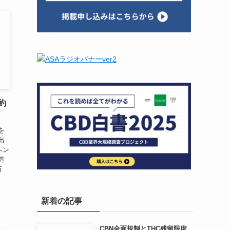
約
を
出
ヘン
造
万
新着の記事
CBN全面規制とTHC残留限度