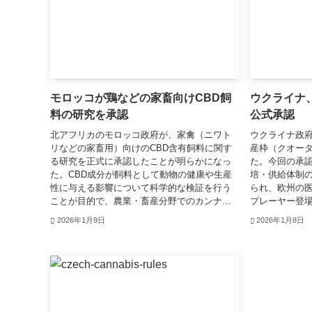
モロッコが鶏などの家畜向けCBD飼
ウクライナ
料の研究を承認
公式承認
北アフリカのモロッコ政府が、家禽（ニワト
ウクライナ政
リなどの家畜用）向けのCBD含有飼料に関す
産枠（クオー
る研究を正式に承認したことが明らかになっ
た。今回の承
た。CBD成分が飼料として動物の健康や生産
培・供給体制
性に与える影響について科学的な検証を行う
られ、欧州の
ことが目的で、農業・畜産分野でのカンナ...
プレーヤー登場
2026年1月9日
2026年1月8日