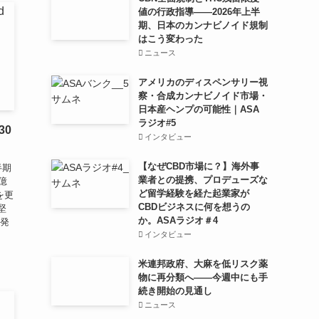
値の行政指導——2026年上半
期、日本のカンナビノイド規制
はこう変わった
ニュース
アメリカのディスペンサリー視
察・合成カンナビノイド市場・
日本産ヘンプの可能性｜ASA
ラジオ#5
30
インタビュー
【なぜCBD市場に？】海外事
半期
業者との提携、プロデューズな
億
ど留学経験を経た起業家が
を更
CBDビジネスに何を想うの
堅
か。ASAラジオ＃4
の発
インタビュー
米連邦政府、大麻を低リスク薬
物に再分類へ——今週中にも手
続き開始の見通し
ニュース