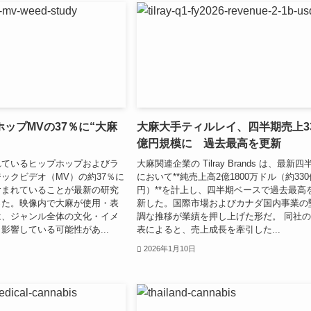
ップMVの37％に“大麻
大麻大手ティルレイ、四半期売上3
億円規模に 過去最高を更新
れているヒップホップおよびラ
大麻関連企業の Tilray Brands は、最新四
ックビデオ（MV）の約37％に
において**純売上高2億1800万ドル（約330
含まれていることが最新の研究
円）**を計上し、四半期ベースで過去最高
った。映像内で大麻が使用・表
新した。国際市場およびカナダ国内事業の
は、ジャンル全体の文化・イメ
調な推移が業績を押し上げた形だ。 同社
影響している可能性があ...
表によると、売上成長を牽引した...
2026年1月10日