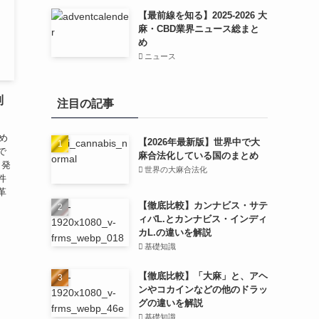
【最前線を知る】2025-2026 大
麻・CBD業界ニュース総まと
め
ニュース
制
注目の記事
め
【2026年最新版】世界中で大
で
麻合法化している国のまとめ
と発
世界の大麻合法化
件
革
【徹底比較】カンナビス・サテ
ィバL.とカンナビス・インディ
カL.の違いを解説
基礎知識
【徹底比較】「大麻」と、アヘ
ンやコカインなどの他のドラッ
グの違いを解説
基礎知識