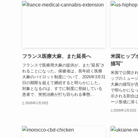
フランス医療大麻、また延長へ
米国ヒップホ
描写”
フランスで医療用大麻の提供が、また“延長”さ
れることになった。保健省は、長年続く医療
米国で公開さ
大麻のパイロット制度について、2026年3月31
ップのミュージ
日の期限を超えて継続すると明らかにした。
大麻の描写が
対象となるのは、すでに制度に登録している
で明らかにな
患者で、突然治療が打ち切られる事態...
示される割合
ージ形成に深く
2026年1月19日
2026年1月15日