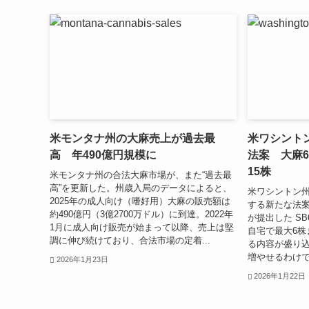
米モンタナ州の大麻売上が過去最
米ワシント
高 年490億円規模に
法案 大麻
15株
米モンタナ州の合法大麻市場が、また“過去最
高”を更新した。州歳入局のデータによると、
米ワシントン州
2025年の成人向け（嗜好用）大麻の販売額は
する新たな法
約490億円（3億2700万ドル）に到達。2022年
が提出した SB
1月に成人向け販売が始まって以降、売上は堅
自宅で最大6株
調に伸び続けており、合法市場の定着...
る内容が盛り込
増やせるわけで
2026年1月23日
2026年1月22日