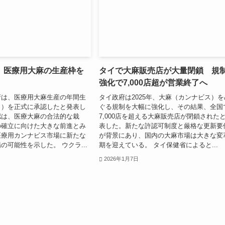
、医療用大麻の生産枠を
タイで大麻販売店が大量閉鎖 規
強化で7,000店超が営業終了へ
府は、医療用大麻生産の年間生
タイ政府は2025年、大麻（カンナビス）を
タ）を正式に承認したと発表し
ぐる規制を大幅に強化し、その結果、全国
認は、医療大麻の合法的な栽
7,000店を超える大麻販売店が閉鎖された
の確立に向けた大きな前進とみ
表した。新たな許認可制度と厳格な更新要
医療用カンナビス市場に新たな
が背景にあり、国内の大麻市場は大きな変
の可能性を示した。 ウクラ...
期を迎えている。 タイ保健省によると...
2026年1月7日