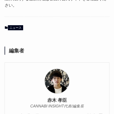
さい。
ニュース
編集者
赤木 孝臣
CANNABI INSIGHT代表/編集長