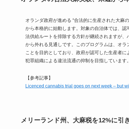
オランダ政府が進める “合法的に生産された大麻
から本格的に始動します。対象の自治体では、認
法供給ルートを排除する方針が継続されますが、
から外れる見通しです。このプログラムは、オラン
ことを目的としており、政府が認可した生産者に
犯罪組織による違法流通の抑制を目指しています
【参考記事】
Licenced cannabis trial goes on next week – but
メリーランド州、大麻税を12%に引