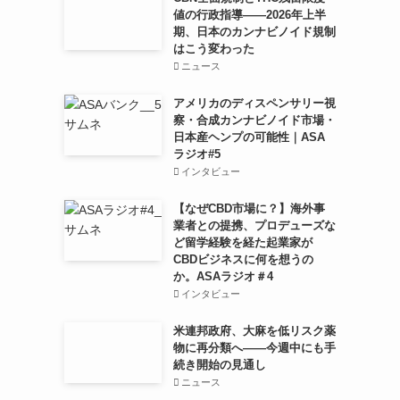
値の行政指導——2026年上半
期、日本のカンナビノイド規制
はこう変わった
ニュース
アメリカのディスペンサリー視
察・合成カンナビノイド市場・
日本産ヘンプの可能性｜ASA
ラジオ#5
インタビュー
【なぜCBD市場に？】海外事
業者との提携、プロデューズな
ど留学経験を経た起業家が
CBDビジネスに何を想うの
か。ASAラジオ＃4
インタビュー
米連邦政府、大麻を低リスク薬
物に再分類へ——今週中にも手
続き開始の見通し
ニュース