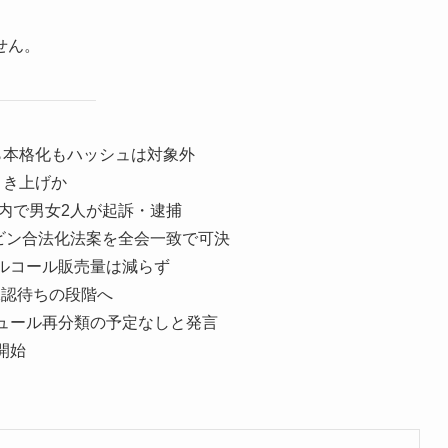
せん。
ら本格化もハッシュは対象外
引き上げか
都内で男女2人が起訴・逮捕
シビン合法化法案を全会一致で可決
ルコール販売量は減らず
承認待ちの段階へ
ュール再分類の予定なしと発言
開始