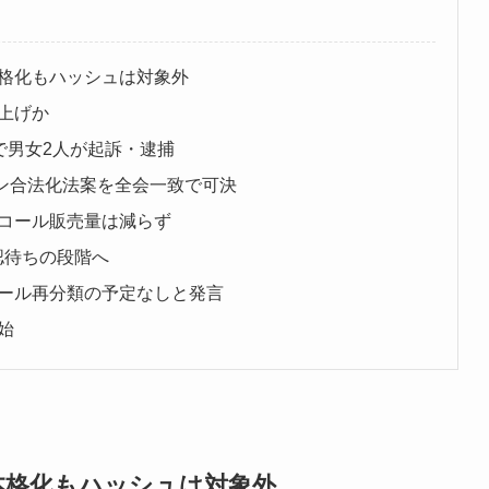
格化もハッシュは対象外
上げか
で男女2人が起訴・逮捕
ビン合法化法案を全会一致で可決
コール販売量は減らず
認待ちの段階へ
ール再分類の予定なしと発言
始
本格化もハッシュは対象外