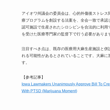
アイオワ州議会の委員会は、心的外傷後ストレス障
療プログラムを創設する法案を、全会一致で承認し
認可施設で生産されたシロシビンを合法的に利用
を受けた医療専門家の監督下で行う必要がありま
注目すべき点は、既存の医療用大麻生産施設と併
れる可能性があるとされていることです。大麻に
す。
【参考記事】
Iowa Lawmakers Unanimously Approve Bill To Crea
With PTSD (Marijuana Moment)