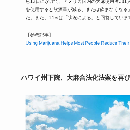
ら12日にかけて、アメリカ国内の大麻使用者38
を使用すると飲酒量が減る、または飲まなくなる
た。また、14％は「状況による」と回答していま
【参考記事】
Using Marijuana Helps Most People Reduce The
ハワイ州下院、大麻合法化法案を再