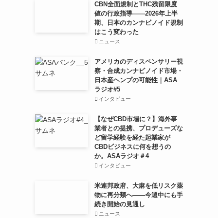
CBN全面規制とTHC残留限度
値の行政指導——2026年上半
期、日本のカンナビノイド規制
はこう変わった
ニュース
アメリカのディスペンサリー視
察・合成カンナビノイド市場・
日本産ヘンプの可能性｜ASA
ラジオ#5
インタビュー
【なぜCBD市場に？】海外事
業者との提携、プロデューズな
ど留学経験を経た起業家が
CBDビジネスに何を想うの
か。ASAラジオ＃4
インタビュー
米連邦政府、大麻を低リスク薬
物に再分類へ——今週中にも手
続き開始の見通し
ニュース