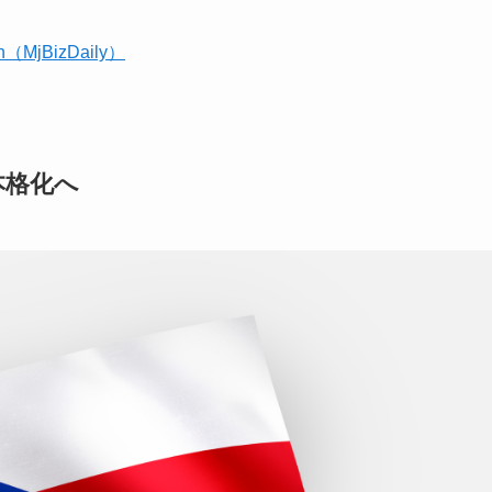
gain（MjBizDaily）
本格化へ