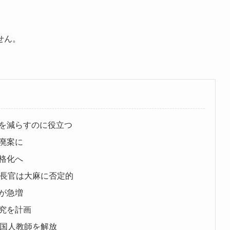
せん。
を減らすのに役立つ
廃案に
格化へ
）長官は大麻に否定的
が急増
究を計画
米国人教師を解放