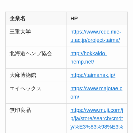
企業名
HP
三重大学
https://www.rcdc.mie-
u.ac.jp/project-taima/
北海道ヘンプ協会
http://hokkaido-
hemp.net/
大麻博物館
https://taimahak.jp/
エイベックス
https://www.majotae.c
om/
無印良品
https://www.muji.com/j
p/ja/store/search/cmdt
y/%E3%83%98%E3%