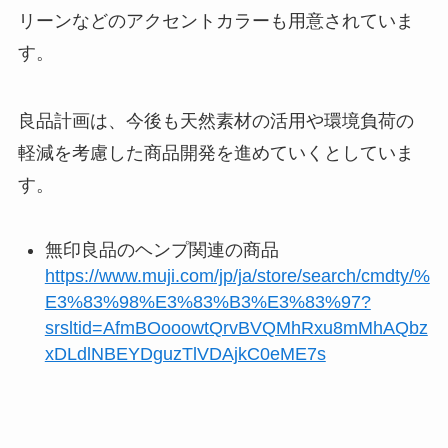
リーンなどのアクセントカラーも用意されていま
す。
良品計画は、今後も天然素材の活用や環境負荷の
軽減を考慮した商品開発を進めていくとしていま
す。
無印良品のヘンプ関連の商品
https://www.muji.com/jp/ja/store/search/cmdty/%
E3%83%98%E3%83%B3%E3%83%97?
srsltid=AfmBOooowtQrvBVQMhRxu8mMhAQbz
xDLdlNBEYDguzTlVDAjkC0eME7s