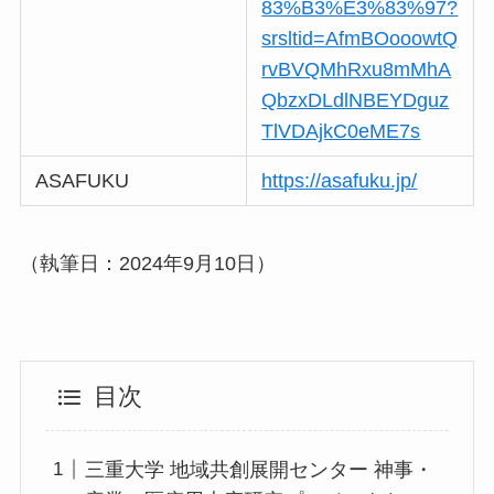
83%B3%E3%83%97?
srsltid=AfmBOooowtQ
rvBVQMhRxu8mMhA
QbzxDLdlNBEYDguz
TlVDAjkC0eME7s
ASAFUKU
https://asafuku.jp/
（執筆日：2024年9月10日）
目次
三重大学 地域共創展開センター 神事・