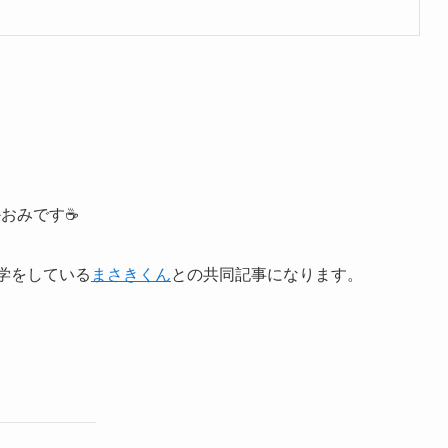
かおみです☕️
学をしている
まさきくん
との共同記事になります。