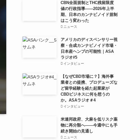
CBN全面規制とTHC残留限度
値の行政指導——2026年上半
期、日本のカンナビノイド規制
はこう変わった
ニュース
アメリカのディスペンサリー視
察・合成カンナビノイド市場・
日本産ヘンプの可能性｜ASA
ラジオ#5
インタビュー
【なぜCBD市場に？】海外事
業者との提携、プロデューズな
ど留学経験を経た起業家が
CBDビジネスに何を想うの
か。ASAラジオ＃4
インタビュー
米連邦政府、大麻を低リスク薬
物に再分類へ——今週中にも手
続き開始の見通し
ニュース