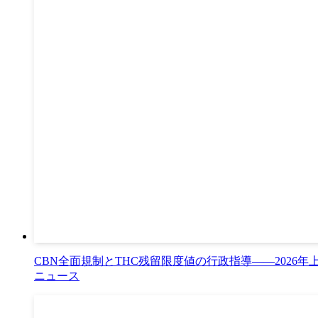
CBN全面規制とTHC残留限度値の行政指導——2026
ニュース