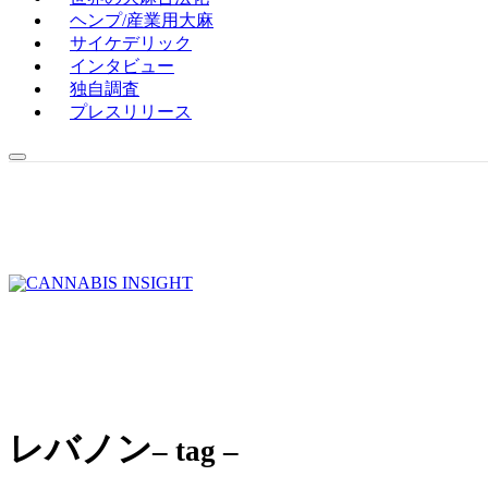
ヘンプ/産業用大麻
サイケデリック
インタビュー
独自調査
プレスリリース
レバノン
– tag –